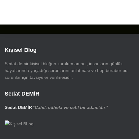
Kişisel Blog
Sedat demir kişisel bloğun kurulum amacı; insanların günlük
hayatlarında yaşadığı sorunlarını anlatması ve hep beraber bu
sorunlar için tavsiyeler verilmesidir.
Sedat DEMİR
Sedat DEMİR
“
Cahil, cühela ve sefil bir adam’dır
.”