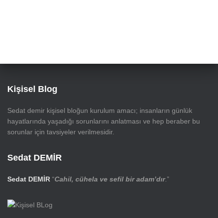
Kişisel Blog
Sedat demir kişisel bloğun kurulum amacı; insanların günlük
hayatlarında yaşadığı sorunlarını anlatması ve hep beraber bu
sorunlar için tavsiyeler verilmesidir.
Sedat DEMİR
Sedat DEMİR
“
Cahil, cühela ve sefil bir adam’dır
.”