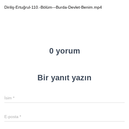
Diriliş-Ertuğrul-110.-Bölüm-–Burda-Devlet-Benim.mp4
0 yorum
Bir yanıt yazın
İsim
*
E-posta
*