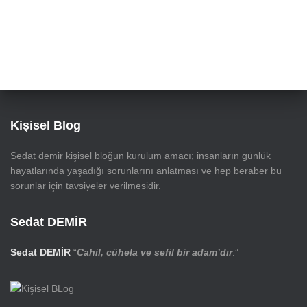
Kişisel Blog
Sedat demir kişisel bloğun kurulum amacı; insanların günlük
hayatlarında yaşadığı sorunlarını anlatması ve hep beraber bu
sorunlar için tavsiyeler verilmesidir.
Sedat DEMİR
Sedat DEMİR
“
Cahil, cühela ve sefil bir adam’dır
.”