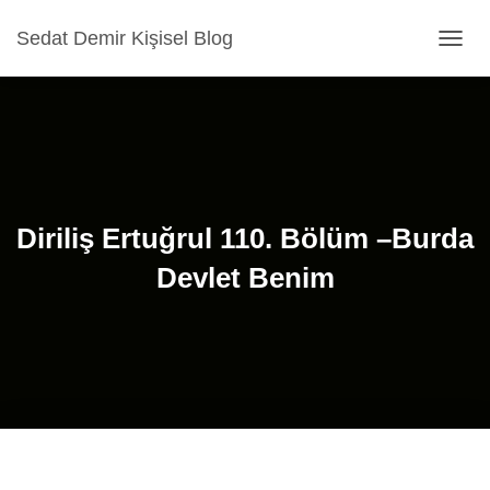
Sedat Demir Kişisel Blog
MENÜ
Diriliş Ertuğrul 110. Bölüm –Burda
Devlet Benim