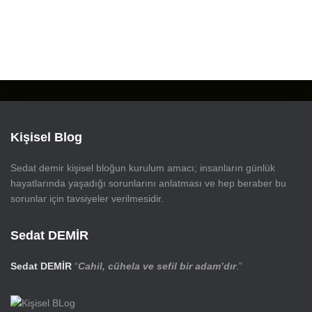
Kişisel Blog
Sedat demir kişisel bloğun kurulum amacı; insanların günlük
hayatlarında yaşadığı sorunlarını anlatması ve hep beraber bu
sorunlar için tavsiyeler verilmesidir.
Sedat DEMİR
Sedat DEMİR
“
Cahil, cühela ve sefil bir adam’dır
.”