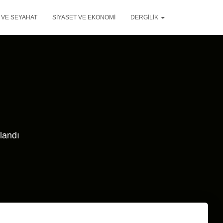
 VE SEYAHAT
SIYASET VE EKONOMI
DERGILIK
landı