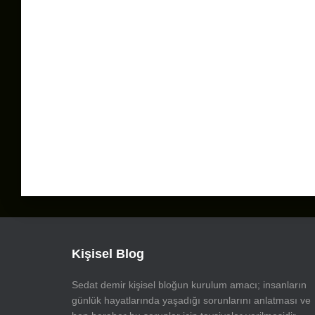
Kişisel Blog
Sedat demir kişisel bloğun kurulum amacı; insanların
günlük hayatlarında yaşadığı sorunlarını anlatması ve