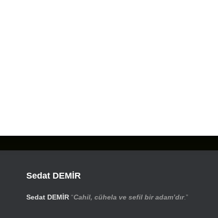
Sedat DEMİR
Sedat DEMİR
“
Cahil, cühela ve sefil bir adam’dır
.”