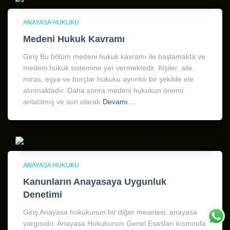
ANAYASA HUKUKU
Medeni Hukuk Kavramı
Giriş Bu bölüm medeni hukuk kavramı ile başlamakta ve
medeni hukuk sistemine yer vermektedir. Kişiler, aile,
miras, eşya ve borçlar hukuku ayrıntılı bir şekilde ele
alınmaktadır. Daha sonra medeni hukukun önemi
anlatılmış ve son olarak
Devamı…
ANAYASA HUKUKU
Kanunların Anayasaya Uygunluk
Denetimi
Giriş Anayasa hukukunun bir diğer meselesi, anayasa
yargısıdır. Anayasa Hukukunun Genel Esasları kısmında