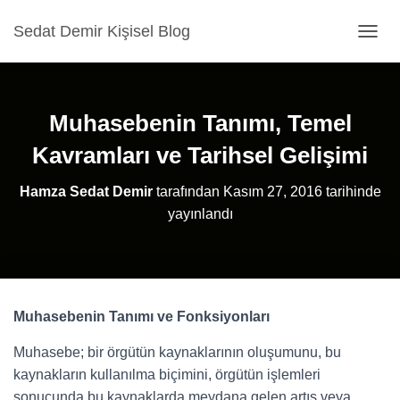
Sedat Demir Kişisel Blog
MENÜ
Muhasebenin Tanımı, Temel
Kavramları ve Tarihsel Gelişimi
Hamza Sedat Demir
tarafından
Kasım 27, 2016
tarihinde
yayınlandı
Muhasebenin Tanımı ve Fonksiyonları
Muhasebe; bir örgütün kaynaklarının oluşumunu, bu
kaynakların kullanılma biçimini, örgütün işlemleri
sonucunda bu kaynaklarda meydana gelen artış veya