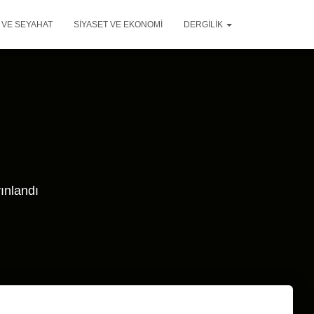
 VE SEYAHAT
SIYASET VE EKONOMI
DERGILIK
ınlandı